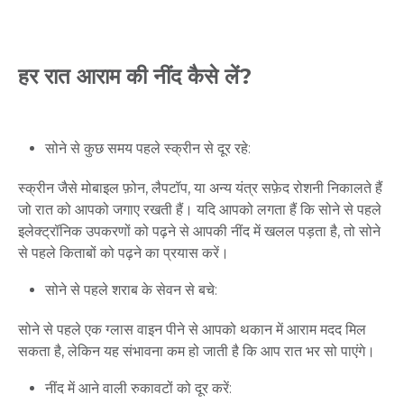
हर रात आराम की नींद कैसे लें?
सोने
से
कुछ
समय
पहले
स्क्रीन
से
दूर
रहे
:
स्क्रीन
जैसे
मोबाइल
फ़ोन
,
लैपटॉप
,
या
अन्य
यंत्र
सफ़ेद
रोशनी
निकालते
हैं
जो
रात
को
आपको
जगाए
रखती
हैं।
यदि
आपको
लगता
हैं
कि
सोने
से
पहले
इलेक्ट्रॉनिक
उपकरणों
को
पढ़ने
से
आपकी
नींद
में
खलल
पड़ता
है
,
तो
सोने
से
पहले
किताबों
को
पढ़ने
का
प्रयास
करें।
सोने
से
पहले
शराब
के
सेवन
से
बचे
:
Request Call Back
सोने
से
पहले
एक
ग्लास
वाइन
पीने
से
आपको
थकान
में
आराम
मदद
मिल
सकता
है
,
लेकिन
यह
संभावना
कम
हो
जाती
है
कि
आप
रात
भर
सो
पाएंगे।
Name *
नींद
में
आने
वाली
रुकावटों
को
दूर
करें
: