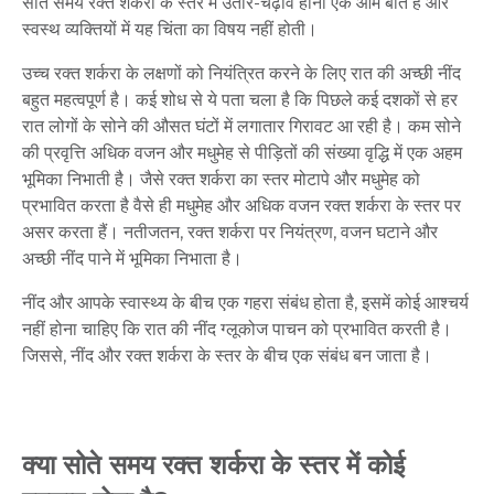
सोते
समय
रक्त
शर्करा
के
स्तर
में
उतार
-
चढ़ाव
होना
एक
आम
बात
है
और
स्वस्थ
व्यक्तियों
में
यह
चिंता
का
विषय
नहीं
होती।
उच्च
रक्त
शर्करा
के
लक्षणों
को
नियंत्रित
करने
के
लिए
रात
की
अच्छी
नींद
बहुत
महत्वपूर्ण
है।
कई
शोध
से
ये
पता
चला
है
कि
पिछले
कई
दशकों
से
हर
रात
लोगों
के
सोने
की
औसत
घंटों
में
लगातार
गिरावट
आ
रही
है।
कम
सोने
की
प्रवृत्ति
अधिक
वजन
और
मधुमेह
से
पीड़ितों
की
संख्या
वृद्धि
में
एक
अहम
भूमिका
निभाती
है।
जैसे
रक्त
शर्करा
का
स्तर
मोटापे
और
मधुमेह
को
प्रभावित
करता
है
वैसे
ही
मधुमेह
और
अधिक
वजन
रक्त
शर्करा
के
स्तर
पर
असर
करता
हैं।
नतीजतन
,
रक्त
शर्करा
पर
नियंत्रण,
वजन
घटाने
और
अच्छी
नींद
पाने
में
भूमिका
निभाता
है।
नींद
और
आपके
स्वास्थ्य
के
बीच
एक
गहरा
संबंध
होता
है
,
इसमें
कोई
आश्चर्य
नहीं
होना
चाहिए
कि
रात
की
नींद
ग्लूकोज
पाचन
को
प्रभावित
करती
है।
जिससे
,
नींद
और
रक्त
शर्करा
के
स्तर
के
बीच
एक
संबंध
बन
जाता
है।
क्या सोते समय रक्त शर्करा के स्तर में कोई