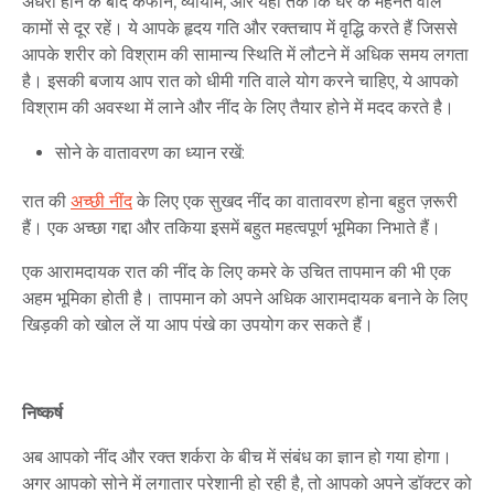
अंधेरा
होने
के
बाद
कैफीन
,
व्यायाम
,
और
यहां
तक
​​
कि
घर
के
मेहनत
वाले
कामों
से
दूर
रहें।
ये
आपके
हृदय
गति
और
रक्तचाप
में
वृद्धि
करते
हैं
जिससे
आपके
शरीर
को
विश्राम
की
सामान्य
स्थिति
में
लौटने
में
अधिक
समय
लगता
है।
इसकी
बजाय
आप
रात
को
धीमी
गति
वाले
योग
करने
चाहिए
,
ये
आपको
विश्राम
की
अवस्था
में
लाने
और
नींद
के
लिए
तैयार
होने
में
मदद
करते
है।
सोने
के
वातावरण
का
ध्यान
रखें
:
रात
की
अच्छी
नींद
के
लिए
एक
सुखद
नींद
का
वातावरण
होना
बहुत
ज़रूरी
हैं।
एक
अच्छा
गद्दा
और
तकिया
इसमें
बहुत
महत्वपूर्ण
भूमिका
निभाते
हैं।
एक
आरामदायक
रात
की
नींद
के
लिए
कमरे
के
उचित
तापमान
की
भी
एक
अहम
भूमिका
होती
है।
तापमान
को
अपने
अधिक
आरामदायक बनाने
के
लिए
खिड़की
को
खोल लें
या
आप
पंखे
का
उपयोग
कर
सकते
हैं।
निष्कर्ष
अब
आपको
नींद
और
रक्त
शर्करा
के
बीच
में
संबंध
का
ज्ञान
हो
गया
होगा।
अगर
आपको
सोने
में
लगातार
परेशानी
हो
रही
है
,
तो
आपको
अपने
डॉक्टर
को