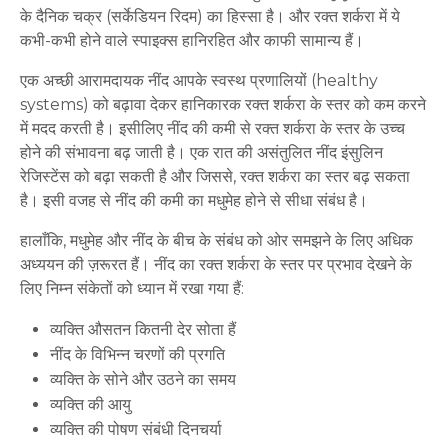
के
दैनिक
चक्र
(
सर्केडियन
रिदम
)
का
हिस्सा
है।
और
रक्त
शर्करा
में
ये
कभी
-
कभी
होने
वाले
स्पाइक्स
हानिरहित
और
काफी
सामान्य
हैं।
एक
अच्छी
आरामदायक
नींद
आपके
स्वस्थ
प्रणालियों (healthy
systems)
को
बढ़ावा
देकर
हानिकारक
रक्त
शर्करा
के
स्तर
को
कम
करने
में
मदद
करती
है।
इसीलिए
नींद
की
कमी
से
रक्त
शर्करा
के
स्तर
के
उच्च
होने
की
संभावना
बढ़
जाती
है।
एक
रात
की
असंतुलित
नींद
इंसुलिन
रेजिस्टेंस
को
बढ़ा
सकती
है
और
जिससे
,
रक्त
शर्करा
का
स्तर
बढ़
सकता
है।
इसी
वजह
से
नींद
की
कमी
का
मधुमेह
होने
से
सीधा
संबंध
है।
हालाँकि
,
मधुमेह
और
नींद
के
बीच
के
संबंध
को
ओर
समझने
के
लिए
अधिक
अध्ययन
की
ज़रूरत
हैं।
नींद
का
रक्त
शर्करा
के
स्तर
पर
प्रभाव
देखने
के
लिए
निम्न
संकेतों
को
ध्यान
में
रखा
गया
हैं
:
व्यक्ति
औसतन
कितनी
देर
सोता
हैं
नींद
के
विभिन्न
चरणों
की
प्रगति
व्यक्ति
के
सोने
और
उठने
का
समय
व्यक्ति
की
आयु
व्यक्ति
की
पोषण
संबंधी
दिनचर्या