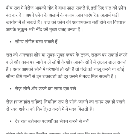
बीच
रात
में
मेसेज
आपकी
नींद
में
बाधा
डाल
सकते
हैं
,
इसीलिए
रात
को
फ़ोन
Mobile Number *
बंद
कर
दें।
अपने
फ़ोन
के
अलार्म
के
बजाय
,
आप
पारंपरिक
अलार्म
घड़ी
उपयोग
में
ले
सकते
हैं।
रात
को
फ़ोन
की
आवश्यकता
नहीं
होने
का
विश्वास
आपके
सुकून
-
भरी
नींद
की
मुख्य
वजह
बनता
है।
Email
सौम्य
संगीत
चला
सकते
हैं
:
रात
को
अनचाहा
शोर
या
सुबह
-
सुबह
कचरे
के
ट्रक
,
सड़क
पर
सफाई
करने
वाले
और
काम
पर
जाने
वाले
लोगों
के
शोर
आपके
सोने
में
ख़लल
डाल
सकते
हैं।
अगर
आपको
सोने
में
परेशानी
हो
रही
है
तो
पंखे
को
चालू
करने
या
कोई
Submit
सौम्य
धीमे
गानों
से
इन
रुकावटों
को
दूर
करने
में
मदद
मिल
सकती
है।
रोज़
सोने
और
उठने
का
समय
एक
रखे
:
रोज़
(
सप्ताहांत
सहित)
नियमित
रूप
से
सोने
-
जागने
का
समय
एक
ही
रखने
से
रक्त
शर्करा
को
नियंत्रित
करने
में
में
मदद
मिलती
हैं।
देर
रात
उत्तेजक
पदार्थों
का
सेवन
करने
से
बचें
: