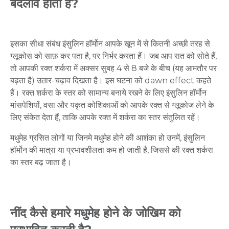
बदलाव होता है?
इसका
सीधा
संबंध
इंसुलिन
हॉर्मोन
आपके
खून
में
से
कितनी
अच्छी
तरह
से
ग्लूकोस
को
साफ़
कर
पता
है
,
पर
निर्भर
करता
हैं।
जब
आप
रात
को
सोते
हैं
,
तो
आपकी
रक्त
शर्करा
में
अक्सर
सुबह
4
से
8
बजे
के
बीच
(
यह
आमतौर
पर
बढ़ता
है
)
उतार
-
चढ़ाव
दिखता
है।
इस
घटना
को
dawn effect
कहते
हैं।
रक्त
शर्करा
के
स्तर
को
सामान्य
बनाये
रखने
के
लिए
इंसुलिन
हॉर्मोन
मांसपेशियों
,
वसा
और
यकृत
कोशिकाओं
को
आपके
रक्त
से
ग्लूकोज
लेने
के
लिए
संकेत
देता
हैं
,
ताकि
आपके
रक्त
में
शर्करा
का
स्तर
संतुलित
रहें।
मधुमेह
ग्रसित
लोगों
या
जिनमे
मधुमेह
होने
की
आशंका
हो
उनमें
,
इंसुलिन
हॉर्मोन
की
मात्रा
या
प्रभावशीलता
कम
हो
जाती
है
,
जिससे
की
रक्त
शर्करा
का
स्तर
बढ़
जाता
है।
नींद कैसे हमारे मधुमेह होने के जोखिम को