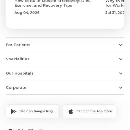
to
How to Build Muscle Effectively: Diet,
Why Evenin
Exercise, and Recovery Tips
for Working
Aug 04, 2026
Jul 31, 2026
For Patients
Specialities
Our Hospitals
Corporate
Get it on Google Play
Get it on the App Store