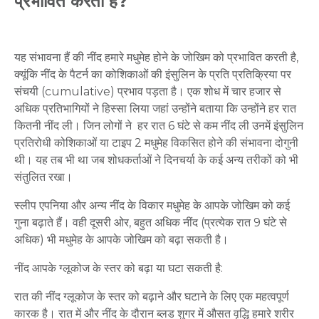
प्रभावित करती है?
यह
संभावना
हैं
की
नींद
हमारे
मधुमेह
होने
के
जोखिम
को
प्रभावित
करती
है
,
क्यूंकि
नींद
के
पैटर्न
का
कोशिकाओं
की
इंसुलिन
के
प्रति
प्रतिक्रिया
पर
संचयी
(cumulative)
प्रभाव
पड़ता
है।
एक
शोध
में
चार
हजार
से
अधिक
प्रतिभागियों
ने
हिस्सा
लिया
जहां
उन्होंने
बताया
कि
उन्होंने
हर
रात
कितनी
नींद
ली।
जिन
लोगों
ने
हर
रात
6
घंटे
से
कम
नींद
ली
उनमें
इंसुलिन
प्रतिरोधी
कोशिकाओं
या
टाइप
2
मधुमेह
विकसित
होने
की
संभावना
दोगुनी
थी।
यह
तब
भी
था
जब
शोधकर्ताओं
ने
दिनचर्या
के
कई
अन्य
तरीकों
को
भी
संतुलित
रखा।
स्लीप
एपनिया
और
अन्य
नींद
के
विकार
मधुमेह
के
आपके
जोखिम
को
कई
गुना
बढ़ाते
हैं।
वही
दूसरी
ओर
,
बहुत
अधिक
नींद
(
प्रत्येक
रात
9
घंटे
से
अधिक
)
भी
मधुमेह
के
आपके
जोखिम
को
बढ़ा
सकती
है।
नींद
आपके
ग्लूकोज
के
स्तर
को
बढ़ा
या
घटा
सकती
है
:
रात
की
नींद
ग्लूकोज
के
स्तर
को
बढ़ाने
और
घटाने
के
लिए
एक
महत्वपूर्ण
कारक
है।
रात
में
और
नींद
के
दौरान
ब्लड
शुगर
में
औसत
वृद्धि
हमारे
शरीर