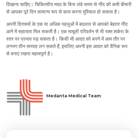
दिखाना
चाहिए।
चिकित्सीय
मदद
के
बिना
लंबे
समय
से
नींद
की कमी
बीमारी
से
आपका
पूरे
दिन
सामान्य
रूप
से
काम
करना
मुश्किल
हो
सकता
है।
अपनी
दिनचर्या
के
एक
या
अधिक
पहलुओं
में
बदलाव
से
आपको
बेहतर
नींद
आने
में
सहायता
मिल
सकती
है।
एक
मामूली
परिवर्तन
से
भी
रक्त
शर्करा
के
स्तर
पर
प्रभाव
पड़
सकता
है।
किसी
भी
आदत
को
बनने
में
आम
तौर
पर
लगभग
तीन
सप्ताह
लग
सकते
हैं
,
इसलिए
अपनी
इस
आदत
को
दैनिक
रूप
से
बनाए
रखना
महत्वपूर्ण
है।
Medanta Medical Team